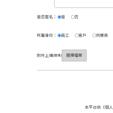
是否匿名：
是
否
所屬身份：
員工
客戶
供應商
選擇檔案
附件上傳
(選填)
本平台依《個人