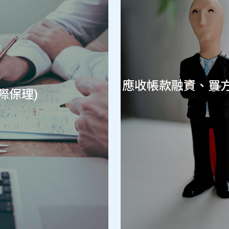
應收帳款融資、買
際保理)