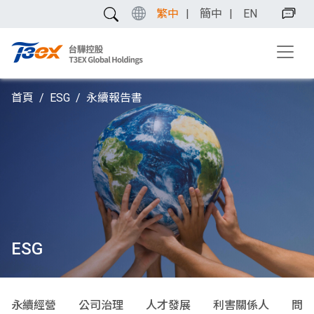
繁中
簡中
EN
首頁
ESG
永續報告書
ESG
永續經營
公司治理
人才發展
利害關係人
問卷